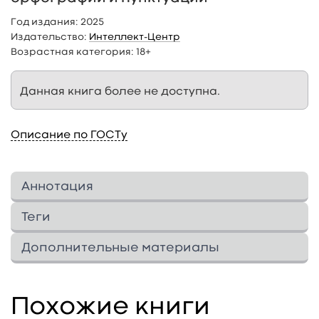
Год издания:
2025
Издательство:
Интеллект-Центр
Возрастная категория:
18+
Данная книга более не доступна.
Описание по ГОСТу
Аннотация
Данное пособие представляет собой
Теги
практикум по пунктуации, предназначенный
для углублённого повторения, закрепления и
Дополнительные материалы
систематизации знаний учащихся по
Изображения
2
↓
программе русского языка за курс 11 класса,
Дополнительные материалы
совершенствования их пунктуационной
Видео
0
↓
Похожие книги
2
Изображения
грамотности. В пособии дан
В этом разделе еще нет дополнительных