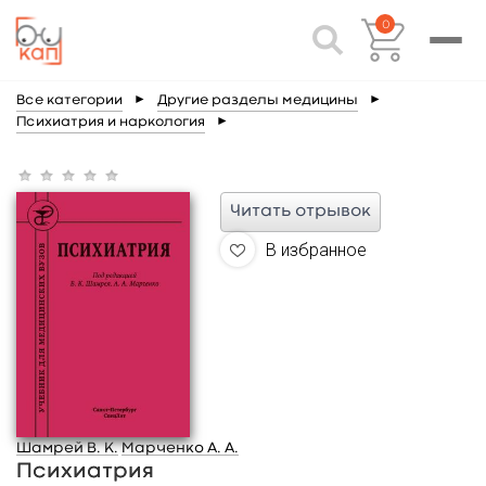
0
Все категории
►
Другие разделы медицины
►
Психиатрия и наркология
►
Читать отрывок
В избранное
Шамрей В. К.
Марченко А. А.
Психиатрия