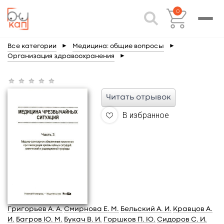
0
Все категории
►
Медицина: общие вопросы
►
Организация здравоохранения
►
Читать отрывок
В избранное
Григорьев А. А.
Смирнова Е. М.
Бельский А. И.
Кравцов А.
И.
Багров Ю. М.
Букач В. И.
Горшков П. Ю.
Сидоров С. И.