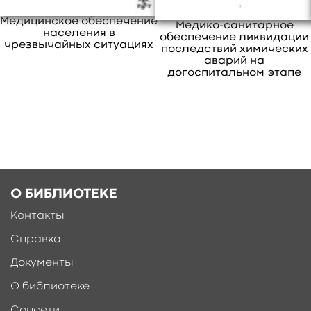
преподавателей медицинских вузов и
Медицинское обеспечение
Медико-санитарное
студентов, обучающихся по группе
населения в
обеспечение ликвидации
чрезвычайных ситуациях
специальностей «Здравоохранение»
последствий химических
аварий на
свернуть
догоспитальном этапе
О БИБЛИОТЕКЕ
Контакты
Справка
Документы
О библиотеке
Соцсети