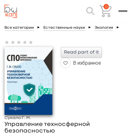
0
Все категории
►
Естественные науки
►
Экология
►
Read part of it
В избранное
Сукало Г. М.
Управление техносферной
безопасностью