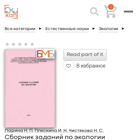
0
Все категории
►
Естественные науки
►
Экология
►
Read part of it
В избранное
Ларина Н. П.
Пляскина И. Н.
Чистякова Н. С.
Сборник заданий по экологии