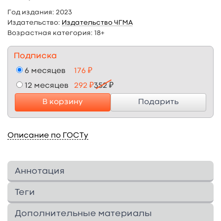
Год издания:
2023
Издательство:
Издательство ЧГМА
Возрастная категория:
18+
Подписка
6 месяцев
176 ₽
12 месяцев
292 ₽
352 ₽
В корзину
Подарить
Описание по ГОСТу
Аннотация
Сборник заданий по экологии составлен в
Теги
соответствии с программой по биологии для
средних общеобразовательных школ.
Дополнительные материалы