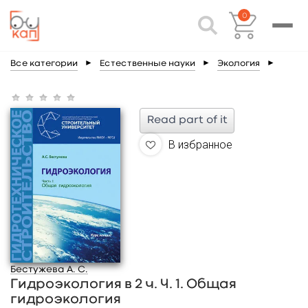
0
Все категории
►
Естественные науки
►
Экология
►
Read part of it
В избранное
Бестужева А. С.
Гидроэкология в 2 ч. Ч. 1. Общая
гидроэкология