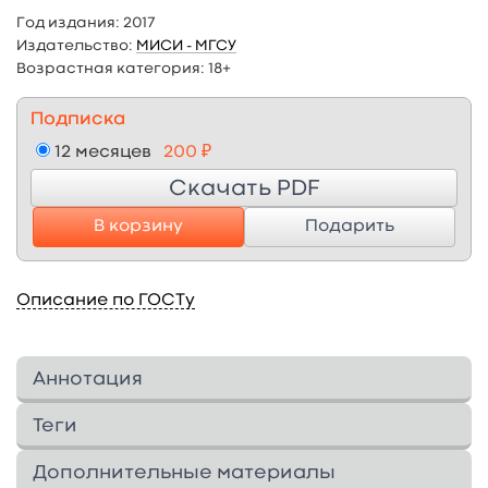
Год издания:
2017
Издательство:
МИСИ - МГСУ
Возрастная категория:
18+
Подписка
12 месяцев
200 ₽
Скачать PDF
В корзину
Подарить
Описание по ГОСТу
Аннотация
Рассмотрены вопросы строения биосферы,
Теги
этапы ее развития, роль и функции живой
материи в процессах круговорота веществ, а
Дополнительные материалы