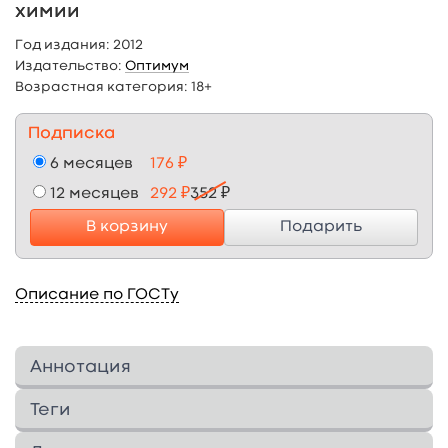
химии
Год издания:
2012
Издательство:
Оптимум
Возрастная категория:
18+
Подписка
6 месяцев
176 ₽
12 месяцев
292 ₽
352 ₽
В корзину
Подарить
Описание по ГОСТу
Аннотация
Пособие включает типовые задания с
Теги
подробными теоретическими ответами и