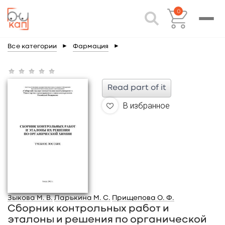
0
Все категории
►
Фармация
►
Read part of it
В избранное
Зыкова М. В.
Ларькина М. С.
Прищепова О. Ф.
Сборник контрольных работ и
эталоны и решения по органической