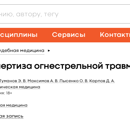
сциплины
Сервисы
Контак
удебная медицина
►
ертиза огнестрельной трав
Туманов Э. В.
Максимов А. В.
Лысенко О. В.
Карпов Д. А.
ическая медицина
ия:
18+
ая медицина
ая запись