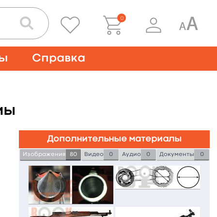
0
ты
Справка
мы
Дополнительные материалы
Изображения
80
Видео
0
Аудио
0
Документы
0