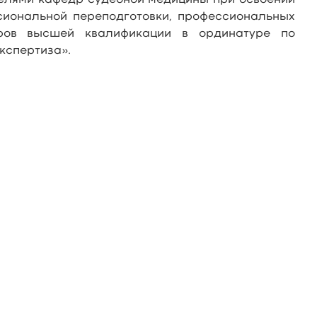
елями кафедр судебной медицины при освоении
иональной переподготовки, профессиональных
дров высшей квалификации в ординатуре по
кспертиза».