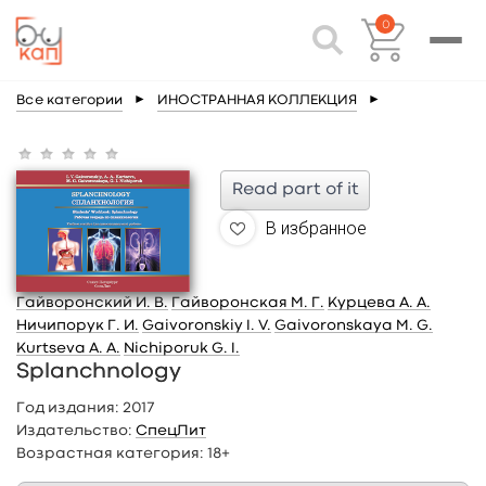
0
Все категории
►
ИНОСТРАННАЯ КОЛЛЕКЦИЯ
►
Read part of it
В избранное
Гайворонский И. В.
Гайворонская М. Г.
Курцева А. А.
Ничипорук Г. И.
Gaivoronskiy I. V.
Gaivoronskaya M. G.
Kurtseva A. A.
Nichiporuk G. I.
Splanchnology
Год издания:
2017
Издательство:
СпецЛит
Возрастная категория:
18+