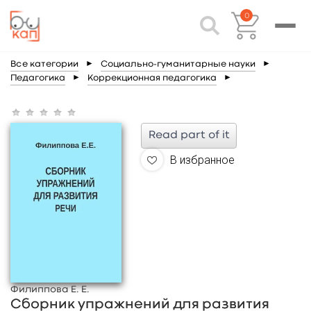
0
Все категории
►
Социально-гуманитарные науки
►
Педагогика
►
Коррекционная педагогика
►
Read part of it
В избранное
Филиппова Е. Е.
Сборник упражнений для развития