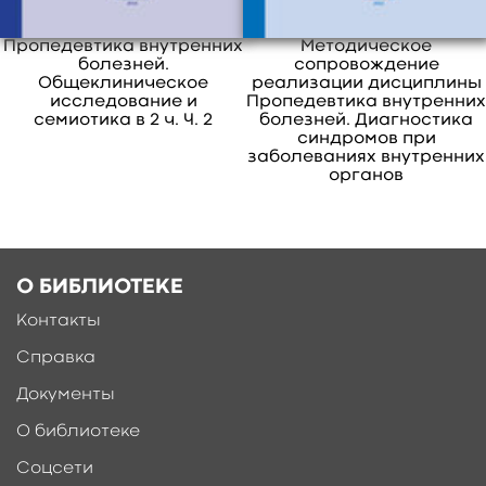
отечественной школы терапевтов. Книга
предназначена для студентов второго-
Пропедевтика внутренних
Методическое
третьего курса медицинских вузов, может
болезней.
сопровождение
быть полезна для студентов старших курсов
Общеклиническое
реализации дисциплины
исследование и
Пропедевтика внутренни
и начинающих врачей.
семиотика в 2 ч. Ч. 2
болезней. Диагностика
свернуть
синдромов при
заболеваниях внутренних
органов
О БИБЛИОТЕКЕ
Контакты
Справка
Документы
О библиотеке
Соцсети