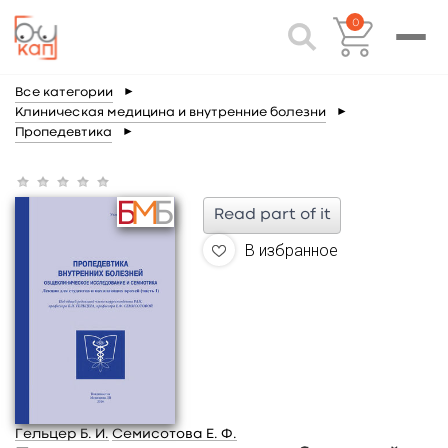
0
Все категории
►
Клиническая медицина и внутренние болезни
►
Пропедевтика
►
Read part of it
В избранное
Гельцер Б. И.
Семисотова Е. Ф.