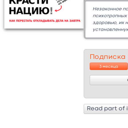
Незаконное по
психотропных 
здоровью, их 
установленную
Подписка
3 месяца
Read part of i