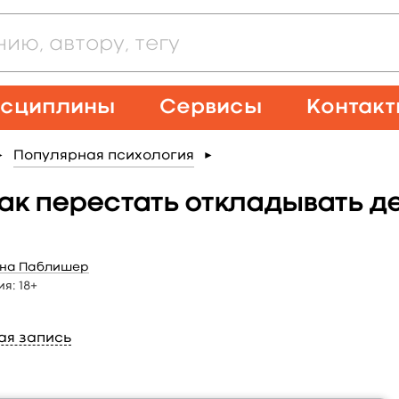
сциплины
Сервисы
Контак
Популярная психология
►
►
к перестать откладывать де
ина Паблишер
ия:
18+
ая запись