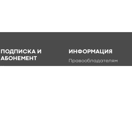
ПОДПИСКА И
ИНФОРМАЦИЯ
АБОНЕМЕНТ
Правообладателям
Каталог книг для
Условия использования
подписки
Политика
Абонемент
конфиденциальности
Добавление книг в
приложение
Правила создания и
публикации контента