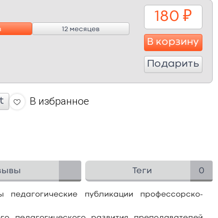
180
₽
в
12 месяцев
В корзину
Подарить
В избранное
t
зывы
Теги
0
ы педагогические публикации профессорско-