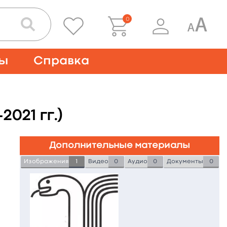
0
ты
Справка
021 гг.)
Дополнительные материалы
Изображения
1
Видео
0
Аудио
0
Документы
0