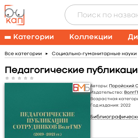
Категории
Коллекции
Ди
Все категории
Социально-гуманитарные науки
►
Педагогические публикации 
Авторы:
Поройский С.
Издательство:
ВолгГ
Возрастная категор
Год издания:
2022
Библиографическ