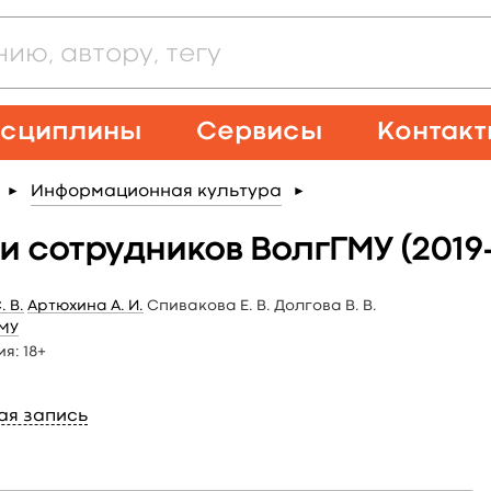
сциплины
Сервисы
Контак
Информационная культура
►
►
сотрудников ВолгГМУ (2019–2
 В.
Артюхина А. И.
Спивакова Е. В. Долгова В. В.
МУ
ия:
18+
ая запись