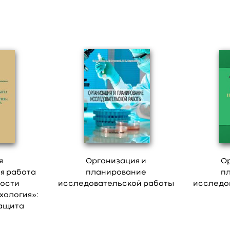
я
Организация и
О
я работа
планирование
п
ности
исследовательской работы
исследо
хология»:
защита