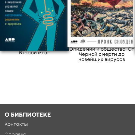
раскрывая перед их изумленным взором
миллиарды лет эволюции, закодированные в
его геноме.
свернуть
Эпидемии и общество. От
Второй мозг
Черной смерти до
новейших вирусов
О БИБЛИОТЕКЕ
Контакты
Ещё больше материалов после
регистрации
Справка