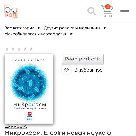
0
Все категории
►
Другие разделы медицины
►
Микробиология и вирусология
►
Read part of it
В избранное
Циммер К.
Микрокосм. E. coli и новая наука о