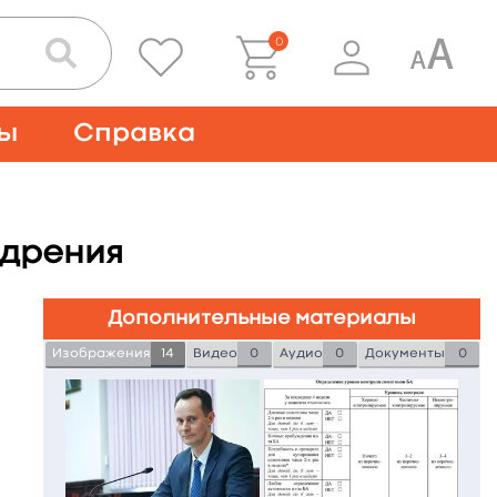
0
ты
Справка
едрения
Дополнительные материалы
Изображения
14
Видео
0
Аудио
0
Документы
0