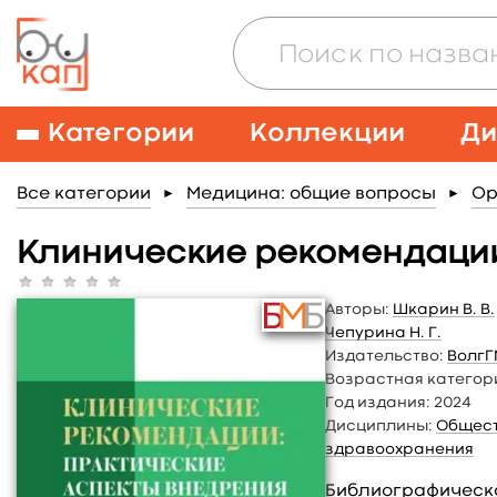
Категории
Коллекции
Ди
Все категории
Медицина: общие вопросы
Ор
►
►
Клинические рекомендации
Авторы:
Шкарин В. В.
Чепурина Н. Г.
Издательство:
ВолгГ
Возрастная категор
Год издания:
2024
Дисциплины:
Общест
здравоохранения
Библиографическ