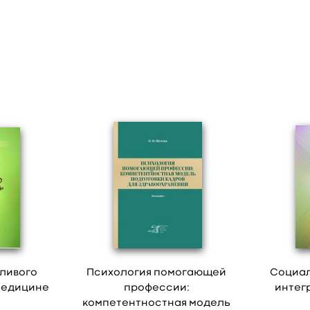
ливого
Психология помогающей
Социал
медицине
профессии:
интег
компетентностная модель