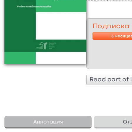
Подписка
6 месяце
Read part of i
Аннотация
От