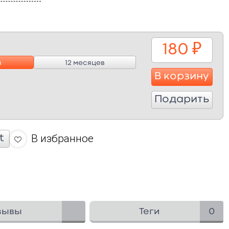
180
₽
в
12 месяцев
В корзину
Подарить
В избранное
t
зывы
Теги
0