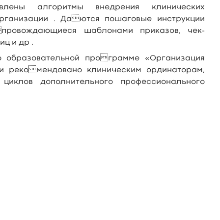
авлены алгоритмы внедрения клинических
организации . Даются пошаговые инструкции
провождающиеся шаблонами приказов, чек-
ц и др .
о образовательной программе «Организация
 и рекомендовано клиническим ординаторам,
циклов дополнительного профессионального