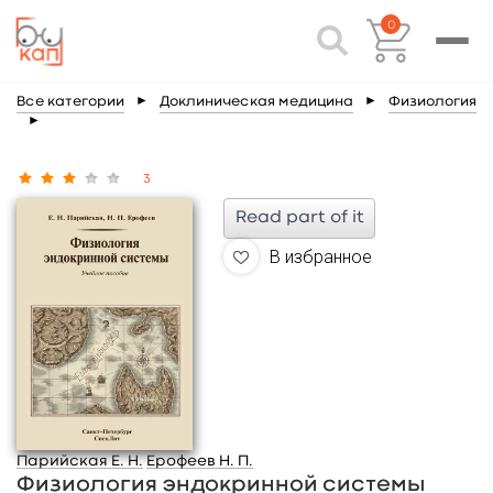
0
Все категории
►
Доклиническая медицина
►
Физиология
►
3
Read part of it
В избранное
Парийская Е. Н.
Ерофеев Н. П.
Физиология эндокринной системы