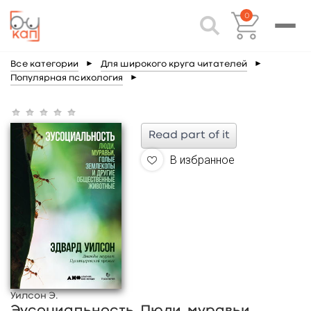
0
Все категории
►
Для широкого круга читателей
►
Популярная психология
►
Read part of it
В избранное
Уилсон Э.
Эусоциальность. Люди, муравьи,