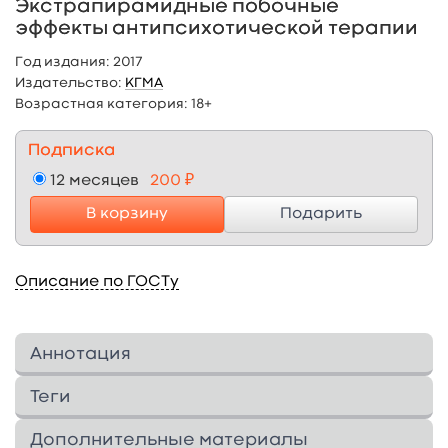
Экстрапирамидные побочные
эффекты антипсихотической терапии
Год издания:
2017
Издательство:
КГМА
Возрастная категория:
18+
Подписка
12 месяцев
200 ₽
В корзину
Подарить
Описание по ГОСТу
Аннотация
В учебном пособии раскрыты
Теги
классификация, патогенез неврологических
побочных эффектов антипсихотиков и
Дополнительные материалы