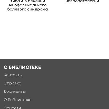
типа А в лечении
невропатологии
миофасциального
болевого синдрома
О БИБЛИОТЕКЕ
Контакты
Справка
Документы
О библиотеке
Соцсети