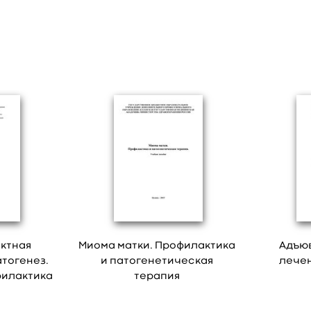
ктная
Миома матки. Профилактика
Адъю
тогенез.
и патогенетическая
лечен
филактика
терапия