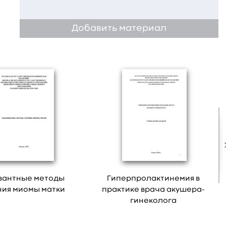
Добавить материал
вантные методы
Гиперпролактинемия в
ия миомы матки
практике врача акушера-
гинеколога