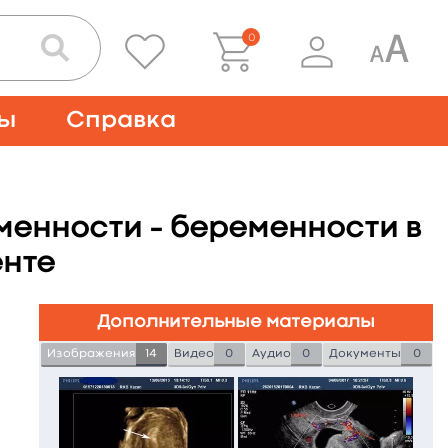
0
ты
Справка
менности – беременности в
енте
Дополнительные материалы
Изображения
14
Видео
0
Аудио
0
Документы
0