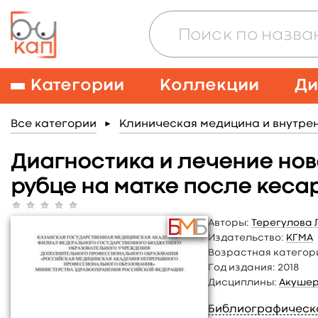
Категории
Коллекции
Ди
Все категории
Клиническая медицина и внутре
►
Диагностика и лечение нов
рубце на матке после кеса
Авторы:
Терегулова Л
Издательство:
КГМА
Возрастная категор
Год издания:
2018
Дисциплины:
Акушер
Библиографическ