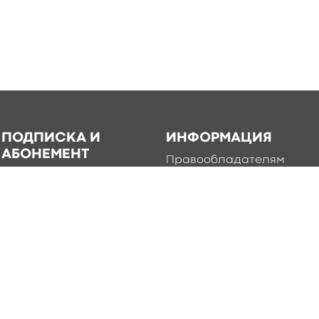
ПОДПИСКА И
ИНФОРМАЦИЯ
АБОНЕМЕНТ
Правообладателям
Каталог книг для
Условия использования
подписки
Политика
Абонемент
конфиденциальности
Добавление книг в
приложение
Правила создания и
публикации контента