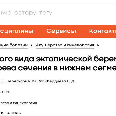
сциплины
Сервисы
Контак
нние болезни
Акушерство и гинекология
►
►
ого вида эктопической бере
рева сечения в нижнем сегм
. Е.
Терегулов А. Ю.
Эгамбердиева Л. Д.
ия:
18+
ство и гинекология
ая запись