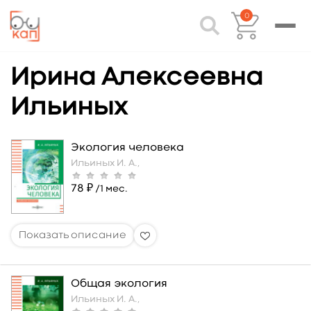
0
Ирина Алексеевна
Ильиных
Экология человека
Ильиных И. А.,
78 ₽
/1 мес.
Общая экология
Ильиных И. А.,