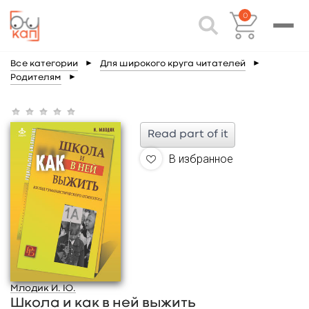
0
Все категории
►
Для широкого круга читателей
►
Родителям
►
Read part of it
В избранное
Млодик И. Ю.
Школа и как в ней выжить