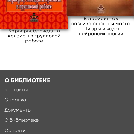
сопереживать и при этом ощущать границы
возможностей, актуален в любых
В лабиринтах
отношениях.
развивающегося мозга.
свернуть
Шифры и коды
Барьеры, блокады и
нейропсихологии
кризисы в групповой
работе
О БИБЛИОТЕКЕ
Контакты
Справка
Ещё больше материалов после
регистрации
Документы
О библиотеке
Соцсети