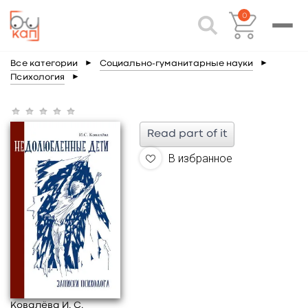
0
Все категории
►
Социально-гуманитарные науки
►
Психология
►
Read part of it
В избранное
Ковалёва И. С.