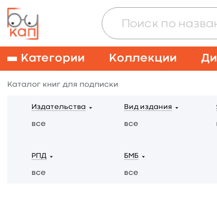
Категории
Коллекции
Ди
Каталог книг для подписки
Издательства
Вид издания
все
все
РПД
БМБ
все
все