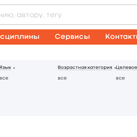
сциплины
Сервисы
Контак
Язык
Возрастная категория
Целевое
все
все
все