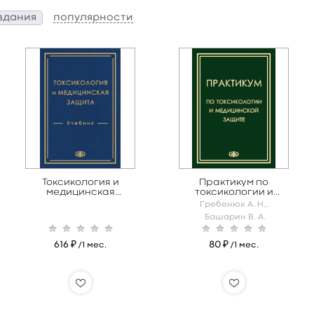
здания
популярности
Токсикология и
Практикум по
медицинская
токсикологии и
защита
медицинской защите
Гребенюк А. Н.,
Башарин В. А.
616 ₽
80 ₽
/1 мес.
/1 мес.