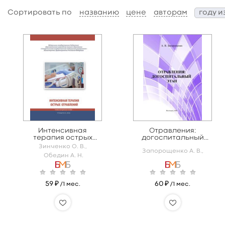
Сортировать по
названию
цене
авторам
году и
Интенсивная
Отравления:
терапия острых
догоспитальный
отравлений
этап
Зинченко О. В.,
Запорощенко А. В.,
Обедин А. Н.
59 ₽
60 ₽
/1 мес.
/1 мес.