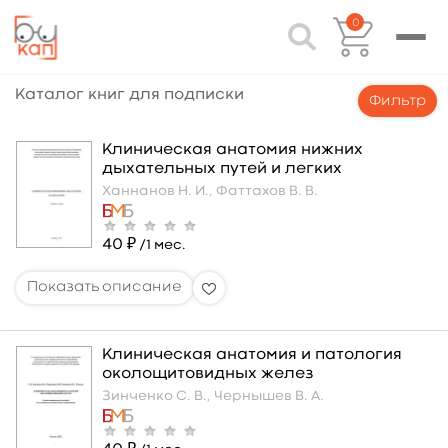
0
Каталог книг для подписки
Фильтр
Клиническая анатомия нижних
дыхательных путей и легких
Ханнанов Н. И.,
Фаттахов В. В.
40 ₽
/1 мес.
Клиническая анатомия и патология
околощитовидных желез
Зинченко С. В.,
Чернышев В. А.