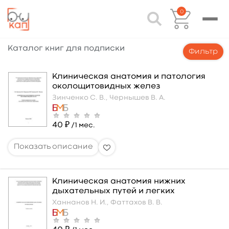
0
Каталог книг для подписки
Фильтр
Клиническая анатомия и патология
околощитовидных желез
Зинченко С. В.,
Чернышев В. А.
40 ₽
/1 мес.
Клиническая анатомия нижних
дыхательных путей и легких
Ханнанов Н. И.,
Фаттахов В. В.