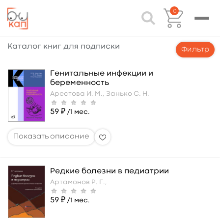
0
Каталог книг для подписки
Фильтр
Генитальные инфекции и
беременность
Арестова И. М.,
Занько С. Н.
59 ₽
/1 мес.
Редкие болезни в педиатрии
Артамонов Р. Г.,
59 ₽
/1 мес.