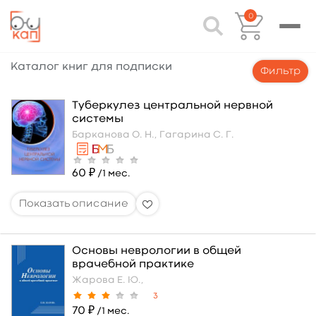
0
Каталог книг для подписки
Фильтр
Туберкулез центральной нервной
системы
Барканова О. Н.,
Гагарина С. Г.
60 ₽
/1 мес.
Основы неврологии в общей
врачебной практике
Жарова Е. Ю.,
3
70 ₽
/1 мес.