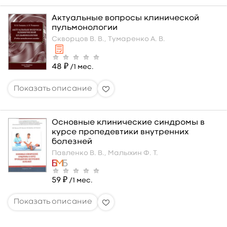
Актуальные вопросы клинической
пульмонологии
Скворцов В. В.,
Тумаренко А. В.
48 ₽
/1 мес.
Основные клинические синдромы в
курсе пропедевтики внутренних
болезней
Павленко В. В.,
Малыхин Ф. Т.
59 ₽
/1 мес.