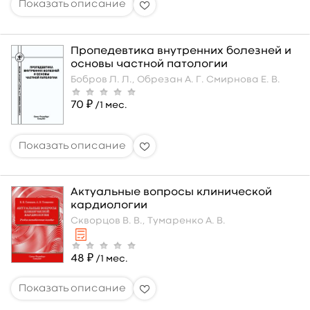
Пропедевтика внутренних болезней и
основы частной патологии
Бобров Л. Л.,
Обрезан А. Г.
Смирнова Е. В.
70 ₽
/1 мес.
Актуальные вопросы клинической
кардиологии
Скворцов В. В.,
Тумаренко А. В.
48 ₽
/1 мес.