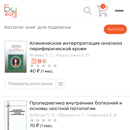
0
Каталог книг для подписки
Фильтр
Клиническая интерпретация анализа
периферической крови
Агеева Т. С.,
Мишустина Е. Л.
40 ₽
/1 мес.
Пропедевтика внутренних болезней и
основы частной патологии
Бобров Л. Л.,
Обрезан А. Г.
Смирнова Е. В.
70 ₽
/1 мес.