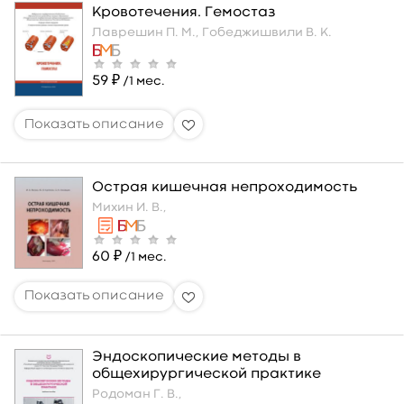
Кровотечения. Гемостаз
Лаврешин П. М.,
Гобеджишвили В. К.
59 ₽
/1 мес.
Острая кишечная непроходимость
Михин И. В.,
60 ₽
/1 мес.
Эндоскопические методы в
общехирургической практике
Родоман Г. В.,