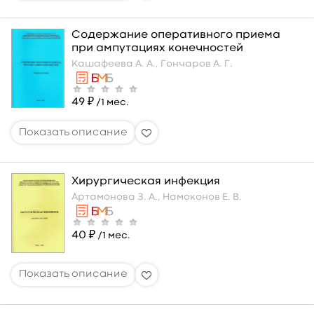
Содержание оперативного приема
при ампутациях конечностей
Кашафеева А. А.,
Гончаров А. Г.
49 ₽
/1 мес.
Хирургическая инфекция
Артамонова З. А.,
Намоконов Е. В.
40 ₽
/1 мес.