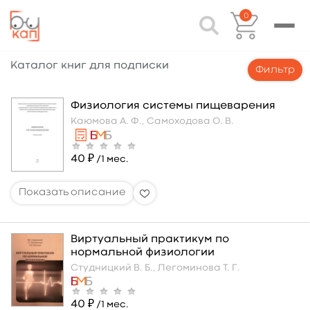
0
Каталог книг для подписки
Фильтр
Физиология системы пищеварения
Каюмова А. Ф.,
Самоходова О. В.
40 ₽
/1 мес.
Виртуальный практикум по
нормальной физиологии
Студницкий В. Б.,
Легоминова Т. Г.
40 ₽
/1 мес.