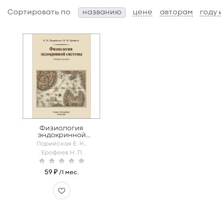
Сортировать по
названию
цене
авторам
году
Физиология
эндокринной
системы
Парийская Е. Н.,
Ерофеев Н. П.
59 ₽
/1 мес.