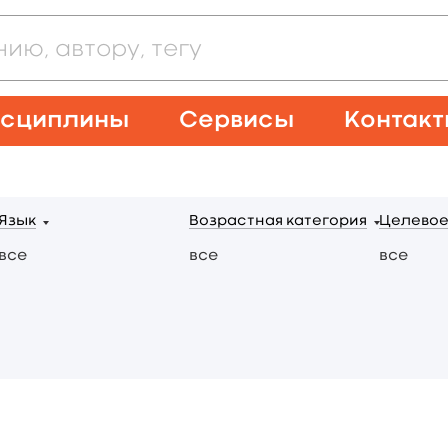
сциплины
Сервисы
Контак
Язык
Возрастная категория
Целевое
все
все
все