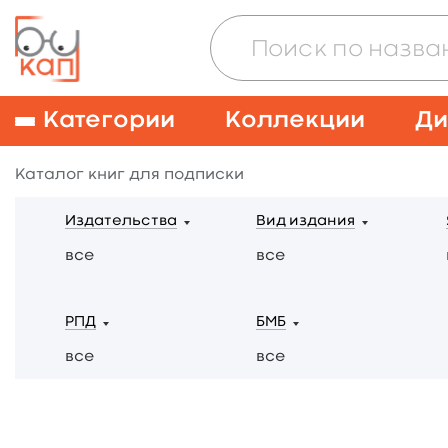
Категории
Коллекции
Ди
Каталог книг для подписки
Издательства
Вид издания
все
все
РПД
БМБ
все
все