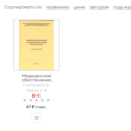
Сортировать по
названию
цене
авторам
году из
Медицинское
обеспечение
гражданского
Степанов А. В.,
населения в военное
Любин А. В.
время
47 ₽
/1 мес.