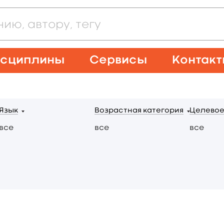
сциплины
Сервисы
Контак
Язык
Возрастная категория
Целевое
все
все
все