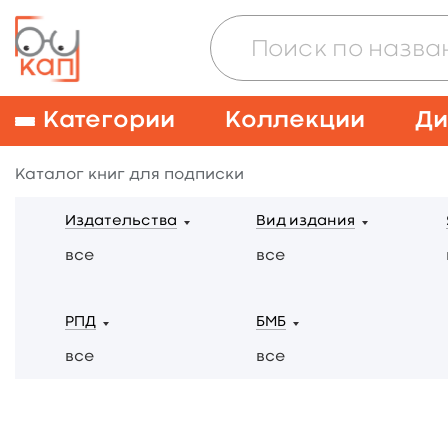
Категории
Коллекции
Ди
Каталог книг для подписки
Издательства
Вид издания
все
все
РПД
БМБ
все
все