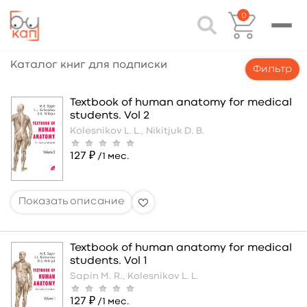
0
Каталог книг для подписки
Фильтр
Textbook of human anatomy for medical
students. Vol 2
Kolesnikov L. L.,
Nikitjuk D. B.
127 ₽
/1 мес.
Textbook of human anatomy for medical
students. Vol 1
Sapin M. R.,
Kolesnikov L. L.
127 ₽
/1 мес.