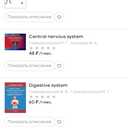
Central nervous system
Гайворонская М. Г.,
Курцева А. А.
48 ₽
/1 мес.
Digestive system
Гайворонский И. В.,
Гайворонская М. Г.
60 ₽
/1 мес.