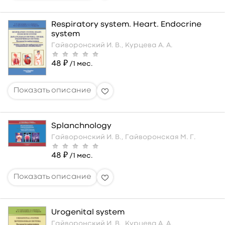
Respiratory system. Heart. Endocrine
system
Гайворонский И. В.,
Курцева А. А.
48 ₽
/1 мес.
Splanchnology
Гайворонский И. В.,
Гайворонская М. Г.
48 ₽
/1 мес.
Urogenital system
Гайворонский И. В.,
Курцева А. А.