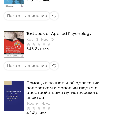
1 157 ₽
/1 мес.
Textbook of Applied Psychology
Kaur S.,
Kaur O.
545 ₽
/1 мес.
Помощь в социальной адаптации
подросткам и молодым людям с
расстройствами аутистического
спектра
Костин И. А.,
42 ₽
/1 мес.