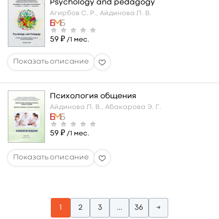
Psychology and pedagogy
Агирбов С. Р.,
Айдинова Л. В.
59 ₽
/1 мес.
Психология общения
Айдинова Л. В.,
Абакарова Э. Г.
59 ₽
/1 мес.
1
2
3
…
36
→