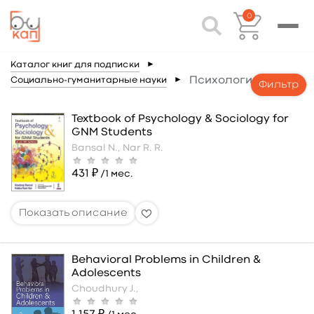
0
Каталог книг для подписки
►
Психология
Социально-гуманитарные науки
►
Фильтр
Textbook of Psychology & Sociology for
GNM Students
Bansal N.,
Nar R. R.
431 ₽
/1 мес.
Behavioral Problems in Children &
Adolescents
Choudhury J.,